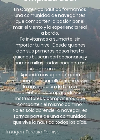
En Contenido Náutico formamos
una comunidad de navegantes
que comparten la pasión por el
mar, el viento y la experiencia real
a bordo.
Te invitamos a sumarte, sin
importar tu nivel. Desde quienes
dan sus primeros pasos hasta
quienes buscan perfeccionarse y
sumar millas, todos encuentran
su lugar en el agua.
Aprendé navegando, ganá
confianza, desarrollá criterio y viví
la navegación de forma
auténtica, acompañado por
instructores y compañeros que
comparten el mismo camino.
No es solo aprender a navegar, es
formar parte de una comunidad
que vive la náutica todos los días.
Imagen: Turquia Fethiye