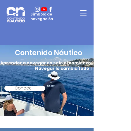
Símbolo de
navegación
Contenido Náutico
Aprender a navegar es solo el comienzo
Navegar lo cambia todo !
Conoce +