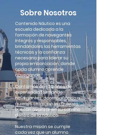
Sobre Nosotros
Contenido Náutico es una
escuela dedicada a la
formación de navegantes
íntegros y responsables,
brindándoles las herramientas
técnicas y la confianza
necesaria para liderar su
propia embarcación, donde
cada alumno aprende
navegando.
Contamos con 20 años de
experiencia formando
navegantes, acompañando a
quienes se inician y a quienes
buscan avanzar en su camino
dentro de la náutica.
Nuestra misión se cumple
cada vez que un alumno