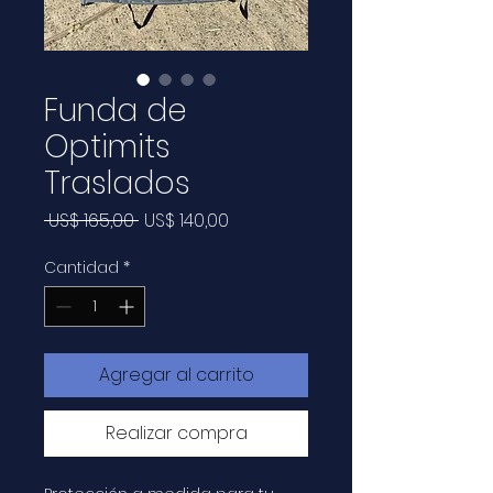
Funda de
Optimits
Traslados
Precio
Precio
 US$ 165,00 
US$ 140,00
de
oferta
Cantidad
*
Agregar al carrito
Realizar compra