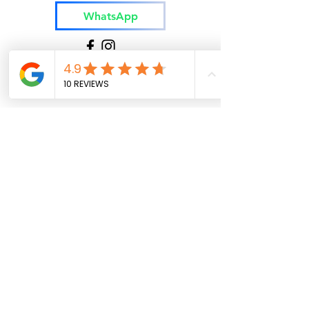
los clientes
pueden comprar con confianza.
WhatsApp
Tener una política clara para 
cambios o reembolsos es una  
buena forma de generar 
confianza y asegurar a tus 
clientes que pueden comprar 
Nombre
con tranquilidad.
Apellido
Email
Teléfono
Escribe tu mensaje aquí..