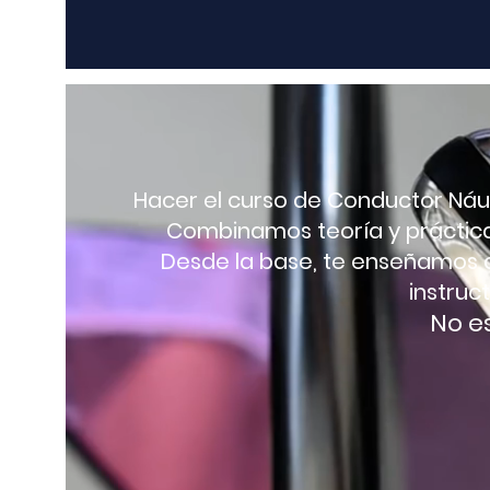
Hacer el curso de Conductor Náut
Combinamos teoría y práctica 
Desde la base, te enseñamos 
instruc
No es