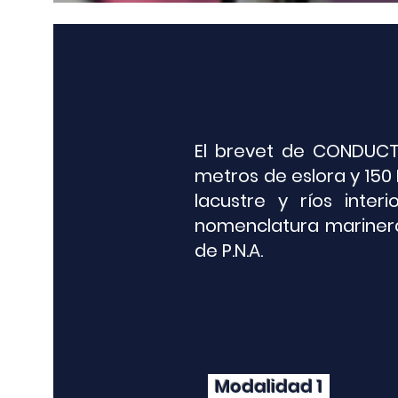
​El brevet de CONDUC
metros de eslora y 150 
lacustre y ríos inte
nomenclatura marinera
de P.N.A.
Modalidad 1