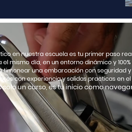
ico en nuestra escuela es tu primer paso rea
el mismo día, en un entorno dinámico y 100%
a timonear una embarcación con seguridad 
tores con experiencia y salidas practicas en el
 solo un curso, es tu inicio como navega