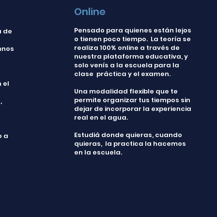
Online
Pensado para quienes están lejos
a de
o tienen poco tiempo. La teoría se
realiza 100% online a través de
mnos
nuestra plataforma educativa, y
solo venís a la escuela para la
clase práctica y el examen.
 el
Una modalidad flexible que te
permite organizar tus tiempos sin
,
dejar de incorporar la experiencia
real en el agua.
Estudiá donde quieras, cuando
o a
quieras, la practica la hacemos
en la escuela.