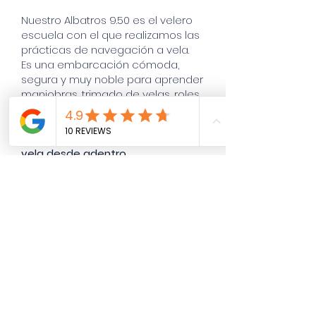
Nuestro Albatros 9.50 es el velero
escuela con el que realizamos las
prácticas de navegación a vela.
Es una embarcación cómoda,
segura y muy noble para aprender
maniobras, trimado de velas, roles
a bordo y navegación en el río.
I
deal para ganar confianza, sumar
experiencia y vivir la navegación a
vela desde adentro.
ALQUILAR
Capacidad: 8 personas
Es posible alquilar con
skipper