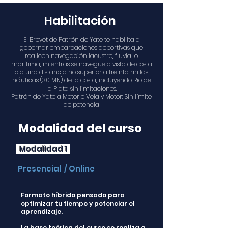
Habilitación
El Brevet de Patrón de Yate te habilita a
gobernar embarcaciones deportivas que
realicen navegación lacustre, fluvial o
marítima, mientras se navegue a vista de costa
o a una distancia no superior a treinta millas
náuticas (30 MN) de la costa, incluyendo Rio de
la Plata sin limitaciones.
Patrón de Yate a Motor o Vela y Motor: Sin límite
de potencia
Modalidad del curso
Modalidad 1
Presencial / Online
Formato híbrido pensado para
optimizar tu tiempo y potenciar el
aprendizaje.
La base teórica del curso se realiza a