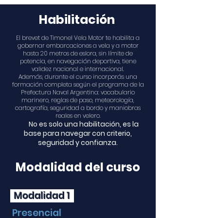
Habilitación
El brevet de Timonel Vela Motor te habilita a
gobernar embarcaciones a vela y a motor
hasta 20 metros de eslora, sin límite de
potencia, en navegación deportiva, tiene
validez nacional e internacional.
Además, durante el curso incorporás una
formación completa según el programa de la
Prefectura Naval Argentina: vocabulario
marinero, reglas de paso, meteorología,
cartografía, seguridad a bordo y maniobras
reales en velero.
No es solo una habilitación, es la
base para navegar con criterio,
seguridad y confianza.
Modalidad del curso
Modalidad 1
Presencial