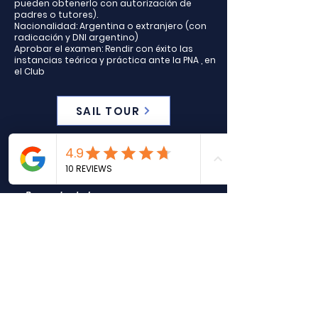
pueden obtenerlo con autorización de
padres o tutores).
Nacionalidad: Argentina o extranjero (con
radicación y DNI argentino)
Aprobar el examen: Rendir con éxito las
instancias teórica y práctica ante la PNA , en
el Club
SAIL TOUR
Buenas tardes!
Además de adquirir los conocimientos para
poder navegar y obtener el brevet, tengo que
agradecer la buena atención y
profesionalismo con la que trabajan. Todo
impecable!
Saludos