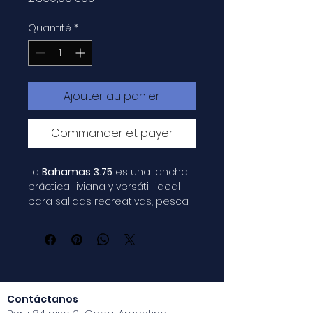
Quantité
*
Ajouter au panier
Commander et payer
La 
Bahamas 3.75
 es una lancha 
práctica, liviana y versátil, ideal 
para salidas recreativas, pesca 
y navegación costera.
Por su tamaño compacto, es 
fácil de transportar, botar y 
guardar, ofreciendo una 
excelente opción para quienes 
buscan una embarcación 
Contáctanos
simple, funcional y cómoda 