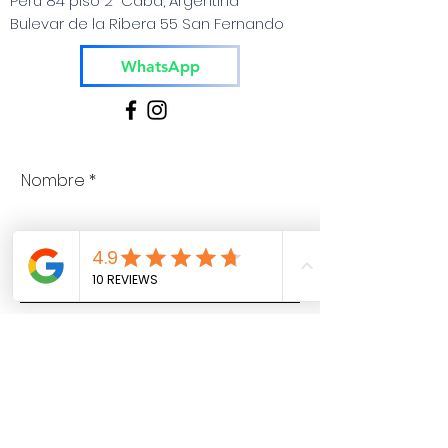
Peru 84 piso 2 Caba, Argentina
para disfrutar el agua.
Bulevar de la Ribera 55 San Fernando
Precio a consultar
WhatsApp
Nombre
Apellido
Email
Teléfono