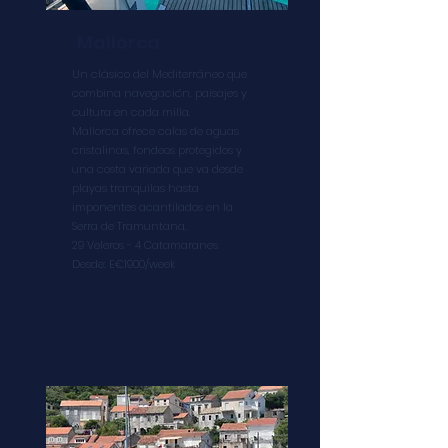
Mallorca
Un clásico del Mediterráneo que
combina navegación, paisajes y
cultura en cada milla.
Mallorca ofrece calas de aguas
cristalinas, fondeos protegidos y
una costa variada que va desde
playas tranquilas hasta
imponentes acantilados en la
Serra de Tramuntana.
29 Veleros -
4 Catamaranes
Desde: E€1900/week