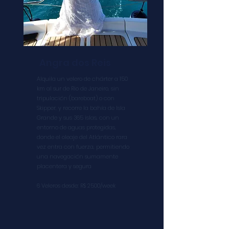
Angra dos Reis
Alquila un velero de chárter a 150
km al sur de Rio de Janeiro, sin
tripulación (bareboat) o con
Skipper, y recorre la bahía de Isla
Grande y sus 365 islas, con
un
entorno de aguas protegidas,
donde el oleaje del Atlántico rara
vez entra con fuerza, permitiendo
una navegación sumamente
placentera y segura
6 Veleros desde: R$ 2500/week