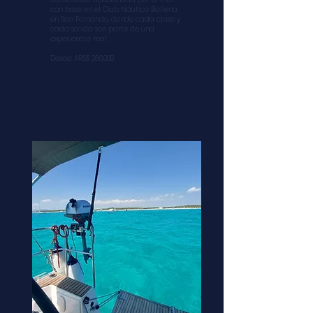
con base en el Club Náutico Ballena
en San Fernando, donde cada clase y
cada salida son parte de una
experiencia real.
Desde: ARS$ 280.000​