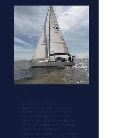
Buenos Aires
Donde todo comienza.
Buenos Aires es nuestro punto de
partida, el Río de la Plata hasta los
canales del Delta, es donde este
entorno nos brinda las condiciones
ideales para aprender, practicar y
crecer en la navegación.
Aquí se forja nuestra identidad: una
comunidad apasionada por el mar,