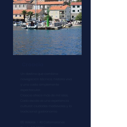
Croacia
Un destino que combina
navegación técnica, historia viva
y una costa simplemente
espectacular.
Croacia ofrece más de mil islas,
Cada escala es una experiencia
cultural: ciudades medievales y la
tradicional gastronomia ​​
65 Veleros -
40 Catamaranes