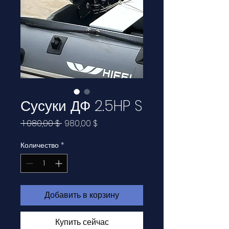
Сусуки ДФ 2.5HP S
Обычная
Спеццена
 1 080,00 $ 
980,00 $
цена
Количество
*
Добавить в корзину
Купить сейчас